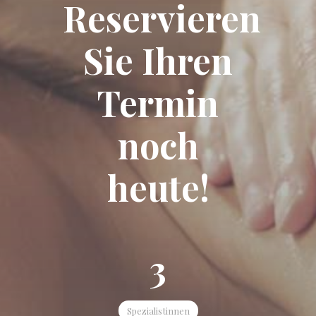
Reservieren
Sie Ihren
Termin
noch
heute!
3
Spezialistinnen